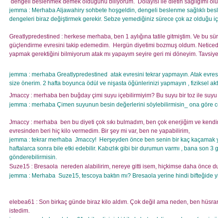
dengeli beslenmek demek olduğunu biliyorum.
Dolayısı ile dietin sağlığımı 
jemma : Merhaba Aljawahiry sohbete hoşgeldin, dengeli beslenme sağlıklı besl
dengeleri biraz değiştirmek gerekir. Sebze yemediğiniz sürece çok az olduğu içi
Greatlypredestined : herkese merhaba, ben 1 aylığına tatile gitmiştim. Ve bu s
güçlendirme evresini takip edemedim.
Hergün diyetimi bozmuş oldum. Neticede 
yapmak gerektiğini bilmiyorum atak mı yapayım seyire geri mi döneyim. Tavsiyel
jemma : merhaba Greatlypredestined
atak evresini tekrar yapmayın. Atak evres
size önerim. 2 hafta boyunca ödül ve nişasta öğünlerinizi yapmayın , fiziksel ak
Jmaccy : merhaba ben buğday çimi suyu içebilirmiyim? Bu suyu bir toz ile suyu k
jemma : merhaba Çimen suyunun besin değerlerini söylebilirmisin_ ona göre ce
Jmaccy : merhaba
ben bu diyeti çok sıkı bulmadım, ben çok enerjiğim ve ke
evresinden beri hiç kilo vermedim. Bir şey mi var, ben ne yapabilirim,
jemma : tekrar merhaba
Jmaccy!
Herşeyden önce ben senin bir kaç kaçamak ya
haftalarca sonra bile etki edebilir. Kabızlık gibi bir durumun varmı , bana son 3 
gönderebilirmisin.
Suze15 : Bresaola
nereden alabilirim, nereye gitti isem, hiçkimse daha önce 
jemma : Merhaba
Suze15, tescoya baktın mı? Bresaola yerine hindi bifteğide yiy
elebea61 : Son birkaç günde biraz kilo aldım. Çok değil ama neden, ben hüs
istedim.