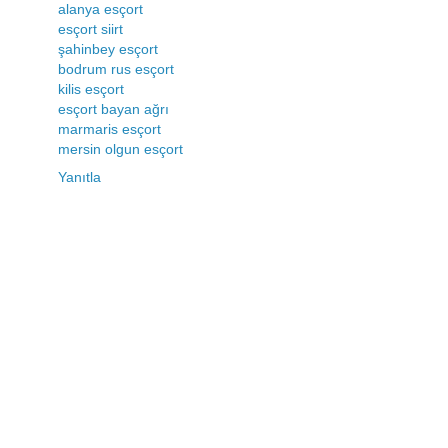
alanya esçort
esçort siirt
şahinbey esçort
bodrum rus esçort
kilis esçort
esçort bayan ağrı
marmaris esçort
mersin olgun esçort
Yanıtla