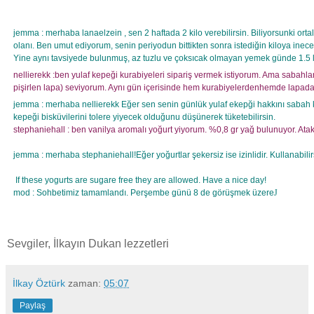
jemma : merhaba lanaelzein , sen 2 haftada 2 kilo verebilirsin. Biliyorsunki orta
olanı. Ben umut ediyorum, senin periyodun bittikten sonra istediğin kiloya inec
Yine aynı tavsiyede bulunmuş, az tuzlu ve çoksıcak olmayan yemek günde 1.5 lt s
nellierekk :ben yulaf kepeği kurabiyeleri sipariş vermek istiyorum. Ama sabahla
pişirlen lapa) seviyorum. Aynı gün içerisinde hem kurabiyelerdenhemde lapadan
jemma : merhaba nellierekk Eğer sen senin günlük yulaf ekepği hakkını sabah ka
kepeği bisküvilerini tolere yiyecek olduğunu düşünerek tüketebilirsin.
stephaniehall : ben vanilya aromalı yoğurt yiyorum. %0,8 gr yağ bulunuyor. A
jemma : merhaba stephaniehall!Eğer yoğurtlar şekersiz ise izinlidir. Kullanabilirsi
If these yogurts are sugare free they are allowed. Have a nice day!
mod : Sohbetimiz tamamlandı. Perşembe günü 8 de görüşmek üzere
J
Sevgiler, İlkayın Dukan lezzetleri
İlkay Öztürk
zaman:
05:07
Paylaş