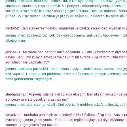
jemma : merhaba
elebea61 , bilmelisinizki kilo kybetmek lineer olmaz. (yani sü
süresinde kiloda iniş çıkışlar olabilir. Siz periyodik dönemindeyseniz, öncesi
vücudunuz su tuttuğu için biraz daha ağır çıkabilirsiniz. Tuzlu ve dumanı üze
günde 1,5 lt sıvı tüketin (tercihen yeşil çay ve soğuk su) bir eczacı tavsiyesi ile i
hector52 : Ben atak evresindeyim, yoğurdum ile birlikte ayçekirdeği yiyebilir mi
jemma : merhaba hector52 . çekirdek diyet boyunca izinli değil. Atak evresini bi
tüketebilirsin.
jackie434 : Merhaba ben her gün takip ediyorum. 78 kilo ile başladığım diyett
dayım. Ben 5 mn (5 ay olamaz herhalde) gibi bir sürede 7 kg verdim. Tüm ağırlı
ağrı oluyor. Ne yapmalıyım;?
jemma : merhaba jackie434 . benim sana tavsiyem doktorunuza danışın, herşeyin 
testi yapılsın. Hormonal bir probleminiz var mı? Durumunu detaylı incelemek ad
bana göndermeni isteyeceğim.
!
stephaniehall : Alışveriş listeme diet cola da ekledim. Ben aksam yemeğinde
Bu içecek sınırsız içecekler arasında mı?
jemma : merhaba
stephaniehall , Diet cola izinli problem yok. Ama limitsiz deği
lanaelzein : merhaba ben seyir evresindeyim. Hedef kiloma 2 kg kaldı. Ancak
evresine geçmem gerekiyordu.
Yarın benim reglim başlayacak diye düşünüy
sanırım. Bu gerçekten sinir bozucu.