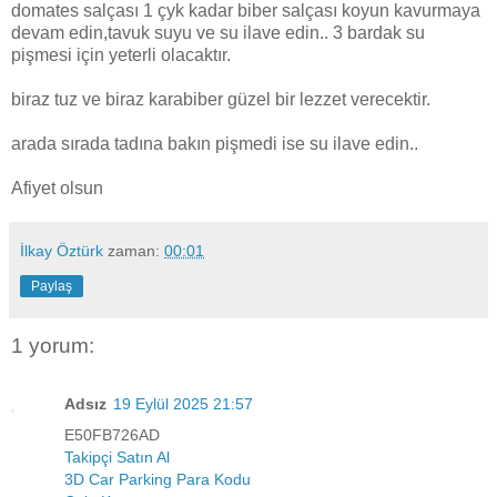
domates salçası 1 çyk kadar biber salçası koyun kavurmaya
devam edin,tavuk suyu ve su ilave edin.. 3 bardak su
pişmesi için yeterli olacaktır.
biraz tuz ve biraz karabiber güzel bir lezzet verecektir.
arada sırada tadına bakın pişmedi ise su ilave edin..
Afiyet olsun
İlkay Öztürk
zaman:
00:01
Paylaş
1 yorum:
Adsız
19 Eylül 2025 21:57
E50FB726AD
Takipçi Satın Al
3D Car Parking Para Kodu