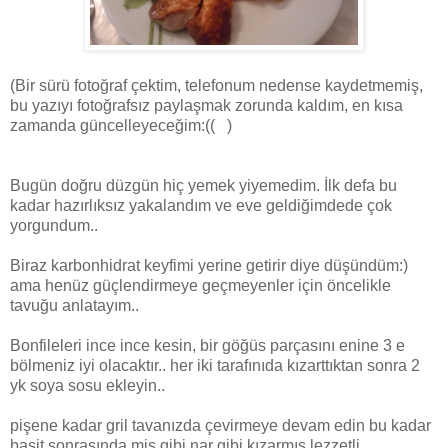
(Bir sürü fotoğraf çektim, telefonum nedense kaydetmemiş,
bu yazıyı fotoğrafsız paylaşmak zorunda kaldım, en kısa
zamanda güncelleyeceğim:(( )
Bugün doğru düzgün hiç yemek yiyemedim. İlk defa bu
kadar hazırlıksız yakalandım ve eve geldiğimdede çok
yorgundum..
Biraz karbonhidrat keyfimi yerine getirir diye düşündüm:)
ama henüz güçlendirmeye geçmeyenler için öncelikle
tavuğu anlatayım..
Bonfileleri ince ince kesin, bir göğüs parçasını enine 3 e
bölmeniz iyi olacaktır.. her iki tarafınıda kızarttıktan sonra 2
yk soya sosu ekleyin..
pişene kadar gril tavanızda çevirmeye devam edin bu kadar
basit sonrasında mis gibi nar gibi kızarmış lezzetli