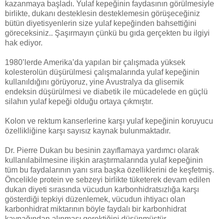
kazanmaya başladı. Yulaf kepeğinin faydasının görülmesiyle
birlikte, dukanı desteklesin desteklemesin görüşeceğiniz
bütün diyetisyenlerin size yulaf kepeğinden bahsettiğini
göreceksiniz.. Şaşırmayın çünkü bu gıda gerçekten bu ilgiyi
hak ediyor.
1980’lerde Amerika’da yapılan bir çalışmada yüksek
kolesterolün düşürülmesi çalışmalarında yulaf kepeğinin
kullanıldığını görüyoruz, yine Avustralya da glisemik
endeksin düşürülmesi ve diabetik ile mücadelede en güçlü
silahın yulaf kepeği olduğu ortaya çıkmıştır.
Kolon ve rektum kanserlerine karşı yulaf kepeğinin koruyucu
özellikliğine karşı sayısız kaynak bulunmaktadır.
Dr. Pierre Dukan bu besinin zayıflamaya yardımcı olarak
kullanılabilmesine ilişkin araştırmalarında yulaf kepeğinin
tüm bu faydalarının yanı sıra başka özelliklerini de keşfetmiş.
Öncelikle protein ve sebzeyi birlikte tüketerek devam edilen
dukan diyeti sırasında vücudun karbonhidratsızlığa karşı
gösterdiği tepkiyi düzenlemek, vücudun ihtiyacı olan
karbonhidrat miktarının böyle faydalı bir karbonhidrat
kaynağından alınması gerektiğini düşünmüştür.