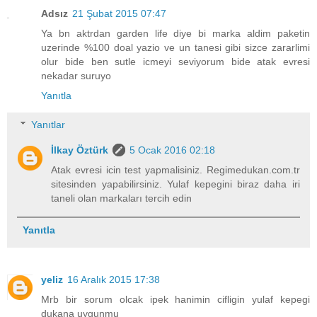
Adsız
21 Şubat 2015 07:47
Ya bn aktrdan garden life diye bi marka aldim paketin
uzerinde %100 doal yazio ve un tanesi gibi sizce zararlimi
olur bide ben sutle icmeyi seviyorum bide atak evresi
nekadar suruyo
Yanıtla
Yanıtlar
İlkay Öztürk
5 Ocak 2016 02:18
Atak evresi icin test yapmalisiniz. Regimedukan.com.tr
sitesinden yapabilirsiniz. Yulaf kepegini biraz daha iri
taneli olan markaları tercih edin
Yanıtla
yeliz
16 Aralık 2015 17:38
Mrb bir sorum olcak ipek hanimin cifligin yulaf kepegi
dukana uygunmu