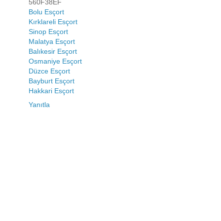
560F38EF
Bolu Esçort
Kırklareli Esçort
Sinop Esçort
Malatya Esçort
Balıkesir Esçort
Osmaniye Esçort
Düzce Esçort
Bayburt Esçort
Hakkari Esçort
Yanıtla