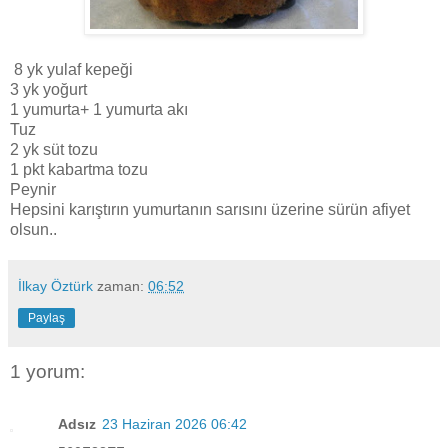
8 yk yulaf kepeği
3 yk yoğurt
1 yumurta+ 1 yumurta akı
Tuz
2 yk süt tozu
1 pkt kabartma tozu
Peynir
Hepsini karıştırın yumurtanın sarısını üzerine sürün afiyet
olsun..
İlkay Öztürk
zaman:
06:52
Paylaş
1 yorum:
Adsız
23 Haziran 2026 06:42